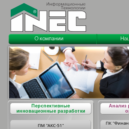
Перспективные
Анализ 
инновационные разработки
о
ПК "Финан
ПМ "АКС-51"