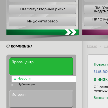
ПM "Оп
ПМ "Регуляторный риск"
(модуль в
ПK "Отч
Инфоинтегратор
о
О компании
Главная
О 
Пресс-центр
Новост
31.08.200
Новости
В ИНЭК 
Публикации
С 1 сент
комплекс
История
Возврат к