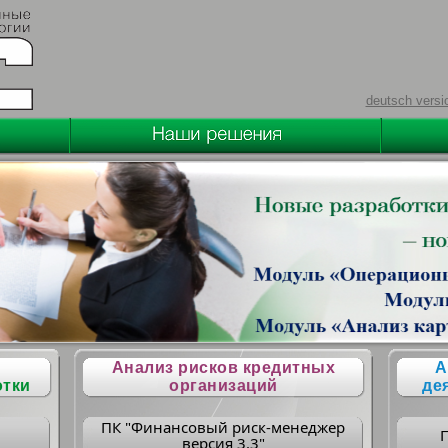
deutsch versi
Анализ рисков кредитных
А
отки
организаций
де
ПК "Финансовый риск-менеджер
версия 3.3"