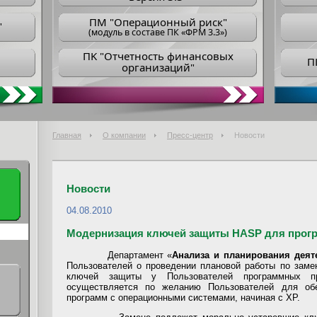
ПM "Операционный риск"
"
(модуль в составе ПК «ФРМ 3.3»)
ПK "Отчетность финансовых
П
организаций"
Главная
О компании
Пресс-центр
Новости
Новости
04.08.2010
Модернизация ключей защиты HASP для прогр
Департамент «
Анализа и планирования деят
Пользователей о проведении плановой работы по заме
ключей защиты у Пользователей программных пр
осуществляется по желанию Пользователей для обе
программ с операционными системами, начиная с ХР.