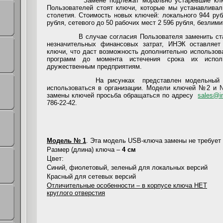
Замене подлежат морально устаревшие ключи
Пользователей стоят ключи, которые мы устанавливал
столетия. Стоимость новых ключей: локального 944 руб
рубля, сетевого до 50 рабочих мест 2 596 рубля, безлими
В случае согласия Пользователя заменить стары
незначительных финансовых затрат, ИНЭК оставляет
ключи, что даст возможность дополнительно использов
программ до момента истечения срока их испол
дружественным предприятиям.
На рисунках представлен модельный ряд кл
использоваться в организации. Модели ключей №2 и 
замены ключей просьба обращаться по адресу
sales
@in
786-22-42.
Модель № 1
. Эта модель USB-ключа замены не требует
Размер (длина) ключа –
4 см
Цвет:
Cиний, фиолетовый, зеленый для локальных версий
Красный для сетевых версий
Отличительные особенности –
в корпусе ключа НЕТ
круглого отверстия