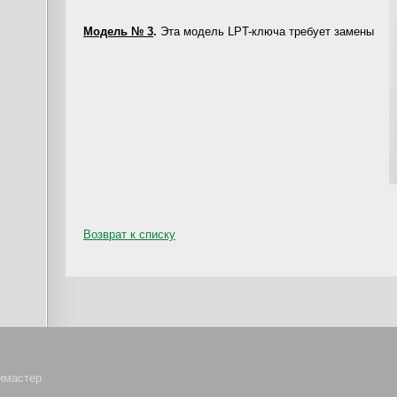
Модель № 3
.
Эта модель LPT-ключа
требует замены
Возврат к списку
симастер