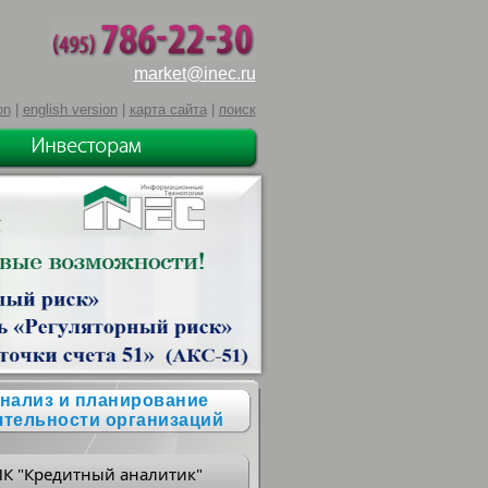
market@inec.ru
on
|
english version
|
карта сайта
|
поиск
нализ и планирование
ятельности организаций
ПК "Кредитный аналитик"