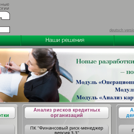
deutsch versi
Анализ рисков кредитных
А
отки
организаций
де
ПК "Финансовый риск-менеджер
версия 3.3"