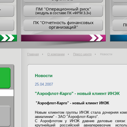
ПM "Операционный риск"
"
(модуль в составе ПК «ФРМ 3.3»)
ПK "Отчетность финансовых
П
организаций"
Главная
О компании
Пресс-центр
Новости
Новости
25.04.2007
"Аэрофлот-Карго" - новый клиент ИНЭК
"Аэрофлот-Карго" - новый клиент ИНЭК
Новым клиентом группы ИНЭК стала дочерняя ком
авиалинии" - ЗАО "Аэрофлот-Карго".
С Аэрофлотом у ИНЭК давние деловые связи: 
крупнейший российский авиаперевозчик испол