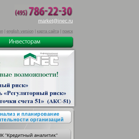
market@inec.ru
on
|
english version
|
карта сайта
|
поиск
нализ и планирование
ятельности организаций
ПК "Кредитный аналитик"