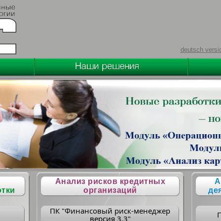
deutsch versi
Анализ рисков кредитных
А
отки
организаций
де
ПК "Финансовый риск-менеджер
версия 3.3"