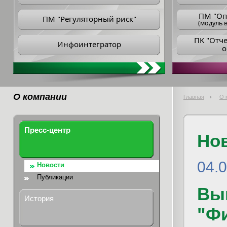
ПM "Оп
ПМ "Регуляторный риск"
(модуль в
ПK "Отч
Инфоинтегратор
о
О компании
Главная
О 
Пресс-центр
Но
04.
Новости
Публикации
Вып
История
"Ф