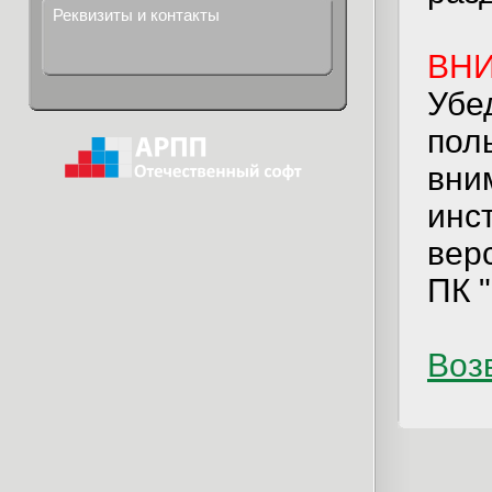
Реквизиты и контакты
ВН
Убе
пол
вни
инс
вер
ПК "
Возв