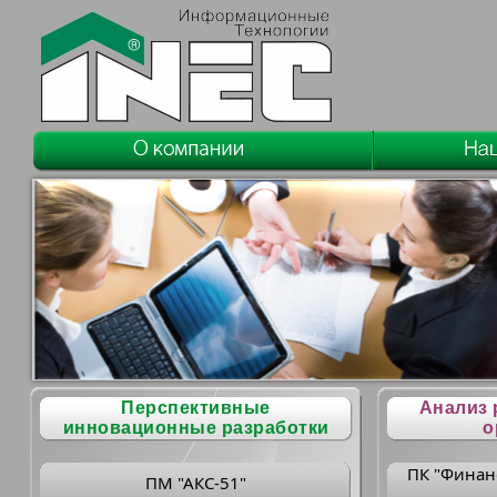
Перспективные
Анализ 
инновационные разработки
о
ПК "Финан
ПМ "АКС-51"