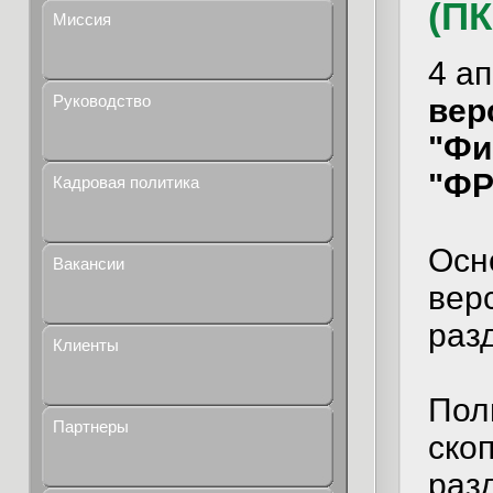
(ПК
Миссия
4 а
Руководство
вер
"Фи
"ФР
Кадровая политика
Осн
Вакансии
вер
раз
Клиенты
Пол
Партнеры
скоп
раз