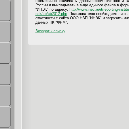
ежемесячно "скачивать" данные форм отчетности 101
России и выкладывать в виде единого файла в фо
"ИНЭК" по адресу:
http://www.inec.ru/it/reporting-instit
risk/cb/cb2012.php
. Пользователю необходимо лишь 
отчетности с сайта ООО НВП "ИНЭК" и загрузить и
данных ПК "ФРМ".
Возврат к списку