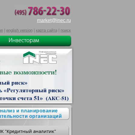
market@inec.ru
on
|
english version
|
карта сайта
|
поиск
нализ и планирование
ятельности организаций
ПК "Кредитный аналитик"