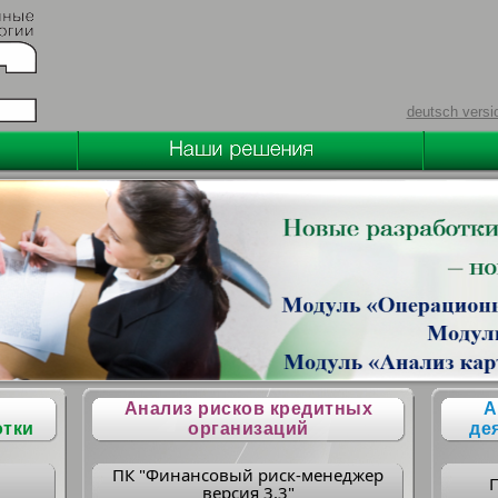
deutsch versi
Анализ рисков кредитных
А
отки
организаций
де
ПК "Финансовый риск-менеджер
версия 3.3"