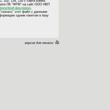
, 102, 134, 135 с сайта Банка
рмате ПК "ФРМ" на сайт ООО НВП
utions/brief-description-
"скачать" этот файл с данными
нформацию одним пакетом в базу
версия для печати