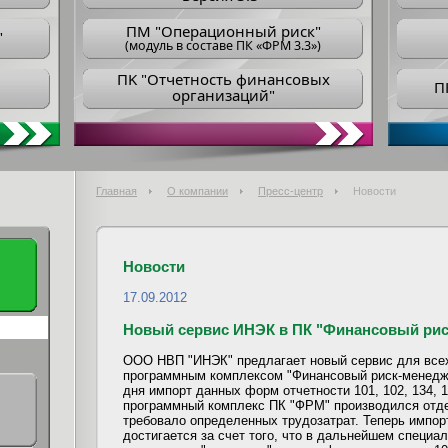
ПM "Операционный риск"
"
(модуль в составе ПК «ФРМ 3.3»)
ПK "Отчетность финансовых
П
организаций"
Главная
О компании
Пресс-центр
Новости
Новости
17.09.2012
Новый сервис ИНЭК в ПК "Финансовый ри
ООО НВП "ИНЭК" предлагает новый сервис для всех
программным комплексом "Финансовый риск-менедже
дня импорт данных форм отчетности 101, 102, 134, 1
программный комплекс ПК "ФРМ" производился отде
требовало определенных трудозатрат. Теперь импор
достигается за счет того, что в дальнейшем специ