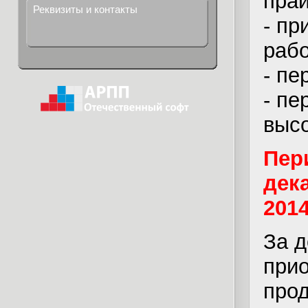
прай
Реквизиты и контакты
- пр
рабо
- пе
- пе
высо
Пер
дек
2014
За 
при
про