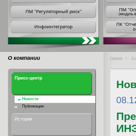
ПM "Оп
ПМ "Регуляторный риск"
(модуль в
ПK "Отч
Инфоинтегратор
о
О компании
Главная
О 
Пресс-центр
Нов
08.1
Новости
Публикации
Пре
История
ИН