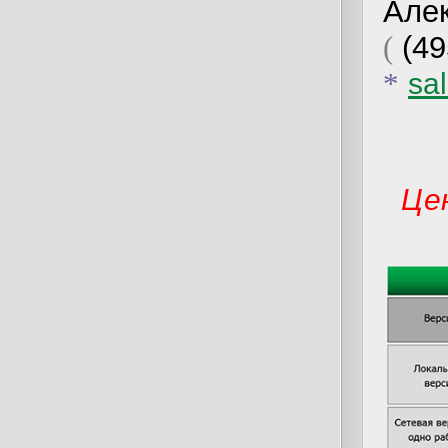
Але
(49
(
*
sa
Це