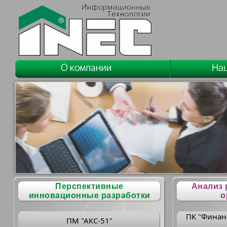
Перспективные
Анализ 
инновационные разработки
о
ПК "Финан
ПМ "АКС-51"