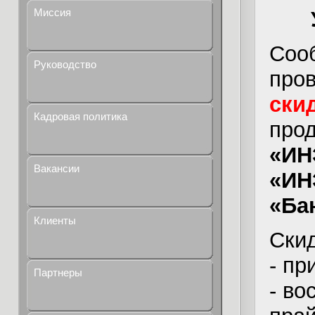
Миссия
Соо
Руководство
про
ски
Кадровая политика
про
«ИН
Вакансии
«ИН
«Ба
Клиенты
Скид
- пр
Партнеры
- во