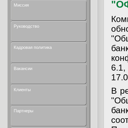
"ОФ
Миссия
Ко
Руководство
обн
"Об
ба
Кадровая политика
кон
6.1
Вакансии
17.0
В р
Клиенты
"Об
ба
Партнеры
соо