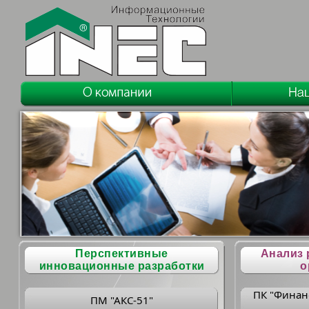
Перспективные
Анализ 
инновационные разработки
о
ПК "Финан
ПМ "АКС-51"