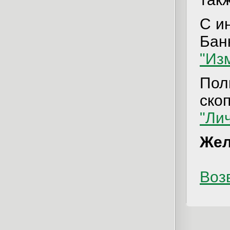
С и
Бан
"Из
Пол
ско
"Ли
Жел
Возв