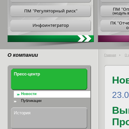
ПM "Оп
ПМ "Регуляторный риск"
(модуль в
ПK "Отч
Инфоинтегратор
о
О компании
Главная
О 
Пресс-центр
Но
23.
Новости
Публикации
Вы
История
Пр