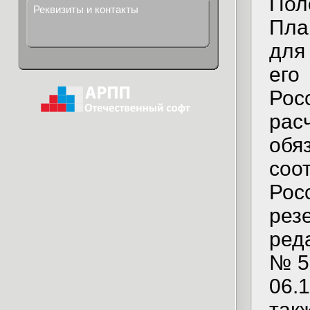
Пол
Реквизиты и контакты
Пла
для
его
Ро
ра
обя
соо
Рос
рез
ред
№ 5
06.
так