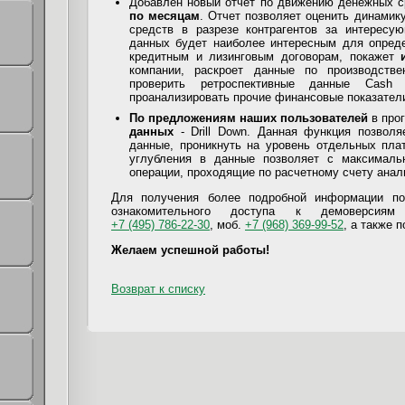
Добавлен новый отчет по движению денежных 
по месяцам
. Отчет позволяет оценить динамик
средств в разрезе контрагентов за интересу
данных будет наиболее интересным для опре
кредитным и лизинговым договорам, покажет
компании, раскроет данные по производстве
проверить ретроспективные данные Cash
проанализировать прочие финансовые показател
По предложениям наших пользователей
в про
данных
- Drill Down. Данная функция позволя
данные, проникнуть на уровень отдельных пла
углубления в данные позволяет с максималь
операции, проходящие по расчетному счету анал
Для получения более подробной информации по
ознакомительного доступа к демоверсия
+7 (495) 786-22-30
, моб.
+7 (968) 369-99-52
, а также п
Желаем успешной работы!
Возврат к списку