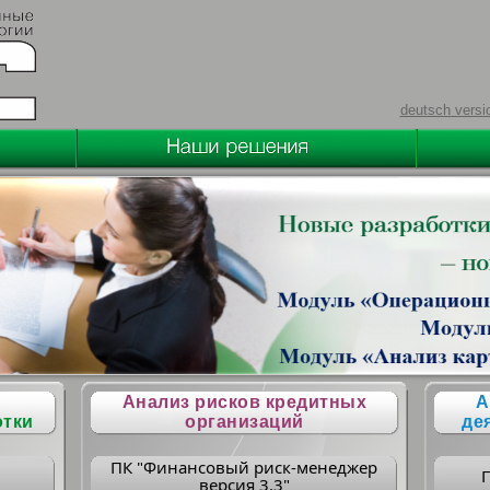
deutsch versi
Анализ рисков кредитных
А
отки
организаций
де
ПК "Финансовый риск-менеджер
версия 3.3"