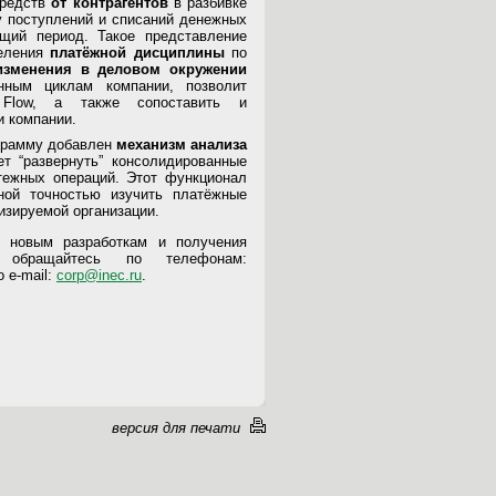
средств
от контрагентов
в разбивке
у поступлений и списаний денежных
ющий период. Такое представление
деления
платёжной дисциплины
по
изменения в деловом окружении
нным циклам компании, позволит
 Flow, а также сопоставить и
и компании.
грамму добавлен
механизм анализа
ет “развернуть” консолидированные
тежных операций. Этот функционал
ной точностью изучить платёжные
изируемой организации.
 новым разработкам и получения
м обращайтесь по телефонам:
о e-mail:
corp@inec.ru
.
версия для печати