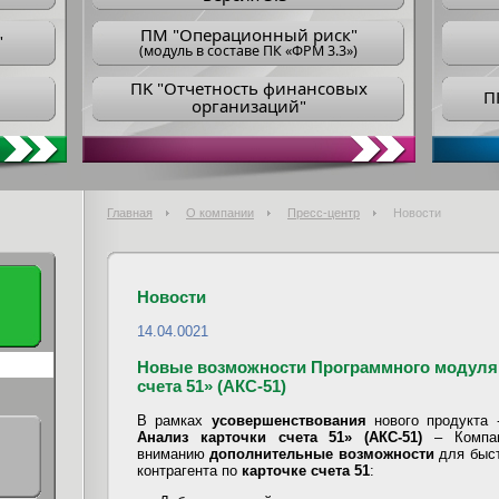
ПM "Операционный риск"
"
(модуль в составе ПК «ФРМ 3.3»)
ПK "Отчетность финансовых
П
организаций"
Главная
О компании
Пресс-центр
Новости
Новости
14.04.0021
Новые возможности Программного модуля 
счета 51» (АКС-51)
В рамках
усовершенствования
нового продукта
Анализ карточки счета 51» (АКС-51)
– Компан
вниманию
дополнительные возможности
для быст
контрагента по
карточке счета 51
: