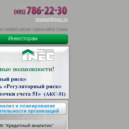
market@inec.ru
on
|
english version
|
карта сайта
|
поиск
нализ и планирование
ятельности организаций
ПК "Кредитный аналитик"