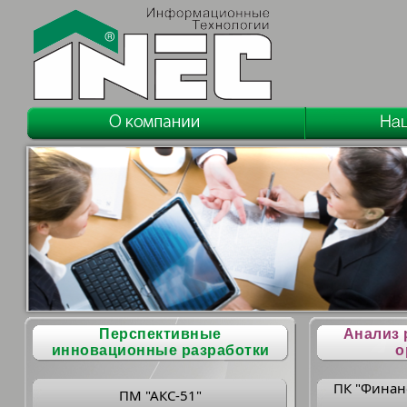
Перспективные
Анализ 
инновационные разработки
о
ПК "Финан
ПМ "АКС-51"