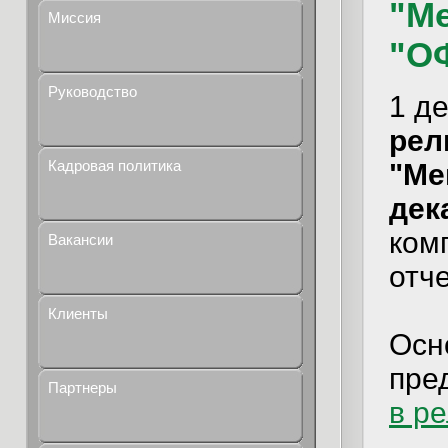
"Ме
Миссия
"О
Руководство
1 д
рели
Кадровая политика
"Ме
дек
ком
Вакансии
отч
Клиенты
Осн
пре
Партнеры
в р