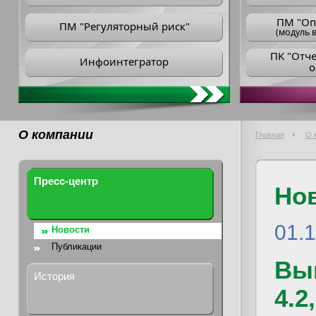
ПM "Оп
ПМ "Регуляторный риск"
(модуль в
ПK "Отч
Инфоинтегратор
о
О компании
Главная
О 
Пресс-центр
Но
01.
Новости
Публикации
Вы
История
4.2