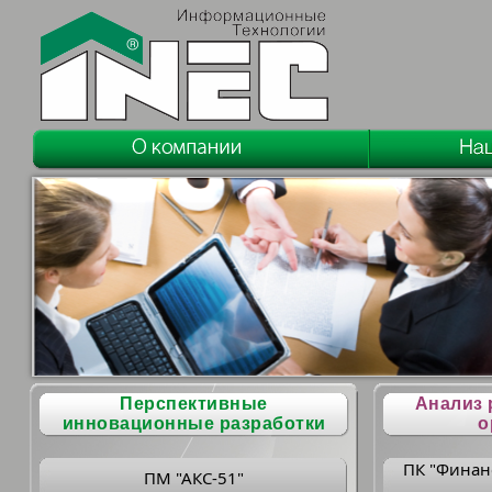
Перспективные
Анализ 
инновационные разработки
о
ПК "Финан
ПМ "АКС-51"