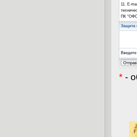
11. E-ma
техниче
ПК "ОФО
Защита 
Введите
*
- 