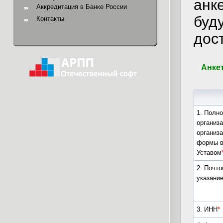
анке
Аккредитация в Банке России
буд
Контакты
дос
Анкет
1. Полн
организа
организ
формы в
Уставом
2. Почто
указани
3. ИНН
*