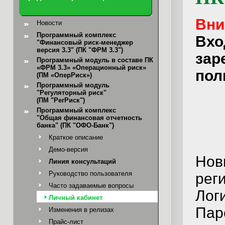
Вни
Новости
Программный комплекс
Вхо
"Финансовый риск-менеджер
версия 3.3" (ПК "ФРМ 3.3")
зар
Программный модуль в составе ПК
«ФРМ 3.3» «Операционный риск»
пол
(ПМ «ОперРиск»)
Программный модуль
"Регуляторный риск"
(ПМ "РегРиск")
Программный комплекс
"Общая финансовая отчетность
банка"
(ПК "ОФО-Банк")
Краткое описание
Демо-версия
Нов
Линия консультаций
Руководство пользователя
реги
Часто задаваемые вопросы
Лог
Личный кабинет
Пар
Изменения в релизах
Прайс-лист