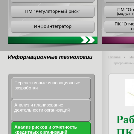
ПM "Оп
ПМ "Регуляторный риск"
(модуль в
ПK "Отч
Инфоинтегратор
о
Информационные технологии
Главная
Ин
Программный 
Перспективные инновационные
разработки
Анализ и планирование
деятельности организаций
Раб
Анализ рисков и отчетность
ПК
кредитных организаций