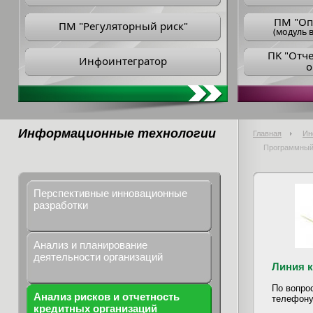
ПM "Оп
ПМ "Регуляторный риск"
(модуль в
ПK "Отч
Инфоинтегратор
о
Информационные технологии
Главная
Ин
Программный 
Перспективные инновационные
разработки
Анализ и планирование
деятельности организаций
Линия 
По вопро
Анализ рисков и отчетность
телефону
кредитных организаций