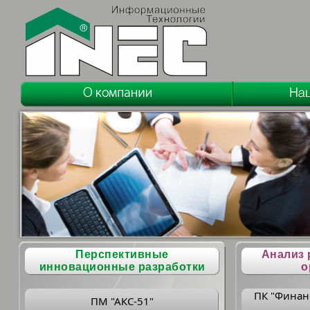
Перспективные
Анализ 
инновационные разработки
о
ПК "Финан
ПМ "АКС-51"