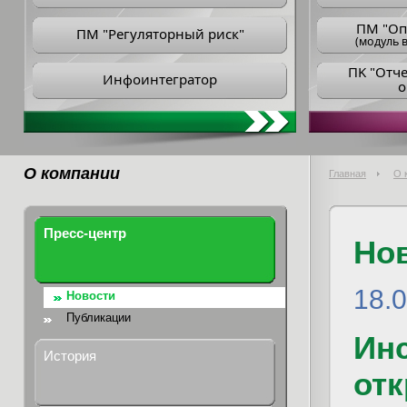
ПM "Оп
ПМ "Регуляторный риск"
(модуль в
ПK "Отч
Инфоинтегратор
о
О компании
Главная
О 
Пресс-центр
Но
18.
Новости
Публикации
Ин
История
отк