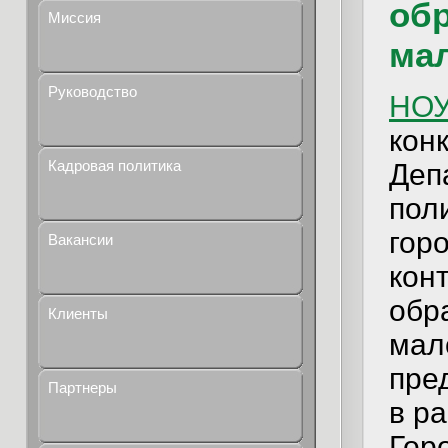
обр
Миссия
мал
Руководство
НОУ
кон
Кадровая политика
Деп
пол
гор
Вакансии
конт
обр
Клиенты
мал
пре
Партнеры
в р
Гор