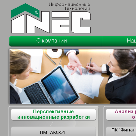
Перспективные
Анализ 
инновационные разработки
о
ПК "Финан
ПМ "АКС-51"