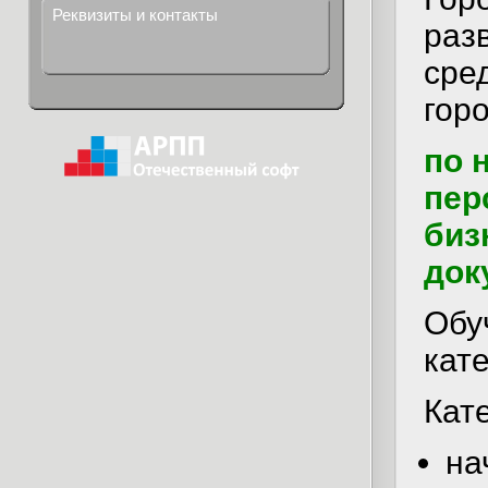
Реквизиты и контакты
раз
сре
горо
по 
пер
биз
док
Обу
кат
Кате
на