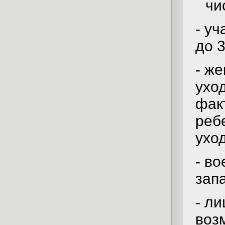
чи
- у
до 3
- ж
уход
фак
реб
ухо
- в
запа
- л
воз