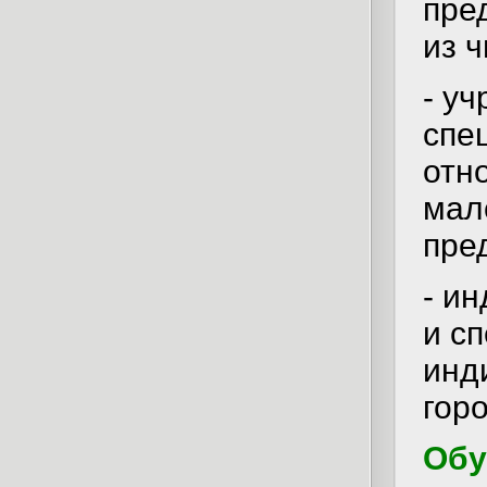
пре
из ч
- у
спе
отн
мал
пре
- и
и с
инд
гор
Обу