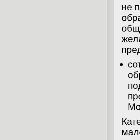
не 
обр
общ
жел
пре
со
об
по
пр
Мо
Кате
мал