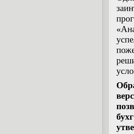
заи
пр
«Ан
усп
пож
реш
усло
Обр
ве
поз
бу
утв