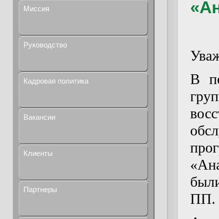
«Ан
Миссия
Руководство
Уваж
В п
Кадровая политика
гру
вос
Вакансии
об
пр
Клиенты
«Ан
был
Партнеры
ПП.