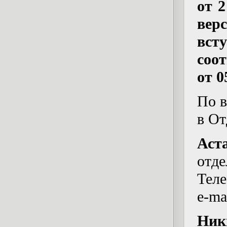
от 
вер
вст
соо
от 0
По в
в От
Аст
отде
Теле
e-ma
Ник