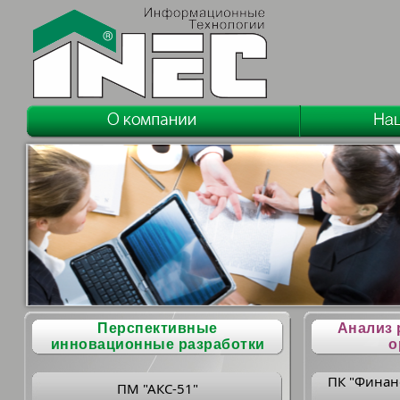
Перспективные
Анализ 
инновационные разработки
о
ПК "Финан
ПМ "АКС-51"