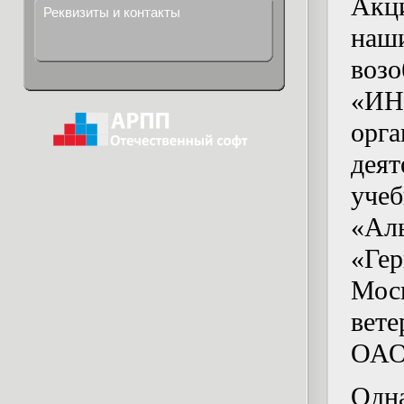
Акц
Реквизиты и контакты
наш
воз
«ИН
ор
деят
уче
«Ал
«Ге
Мос
вете
ОАО
Одн