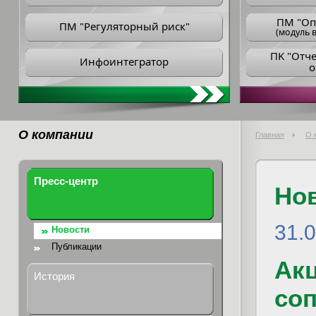
ПM "Оп
ПМ "Регуляторный риск"
(модуль в
ПK "Отч
Инфоинтегратор
о
О компании
Главная
О 
Пресс-центр
Но
31.
Новости
Публикации
Ак
История
со