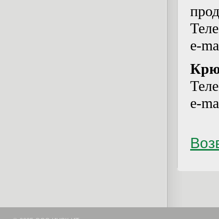
про
Теле
e-ma
Крю
Теле
e-ma
Возв