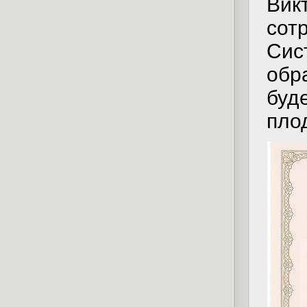
Вик
сот
Сис
обр
буд
пло