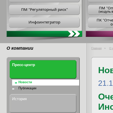
ПM "Оп
ПМ "Регуляторный риск"
(модуль в
ПK "Отч
Инфоинтегратор
о
О компании
Главная
О 
Пресс-центр
Но
21.
Новости
Публикации
Оч
История
Инс