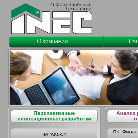
Перспективные
Анализ 
инновационные разработки
о
ПК "Финан
ПМ "АКС-51"