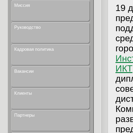
Миссия
19 
пре
под
Руководство
сре
гор
Кадровая политика
Инс
ИКТ
Вакансии
дип
сов
Клиенты
дис
Ком
Партнеры
раз
пре