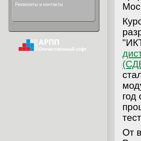
Мос
Реквизиты и контакты
Кур
раз
"ИК
дис
(СД
стал
мод
год
про
тес
От 