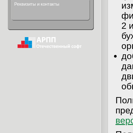
из
Реквизиты и контакты
фи
2 
бу
ор
до
да
дв
об
Пол
пре
вер