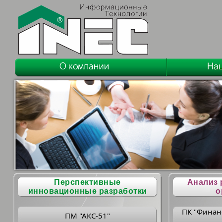
Перспективные
Анализ 
инновационные разработки
о
ПК "Финан
ПМ "АКС-51"