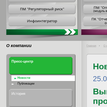
ПM "Оп
ПМ "Регуляторный риск"
(модуль в
ПK "Отч
Инфоинтегратор
о
О компании
Главная
О 
Пресс-центр
Но
25.
Новости
Публикации
Вы
История
пр