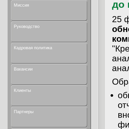
до 
Миссия
25 
Руководство
обн
ком
"Кр
Кадровая политика
ана
ана
Вакансии
Обр
Клиенты
об
от
Партнеры
вн
фи