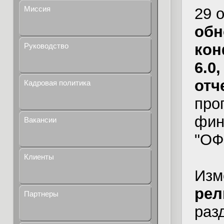
Миссия
29 
обн
кон
Руководство
6.0
отч
Кадровая политика
про
фин
Вакансии
"ОФ
Клиенты
Изм
рел
Партнеры
раз