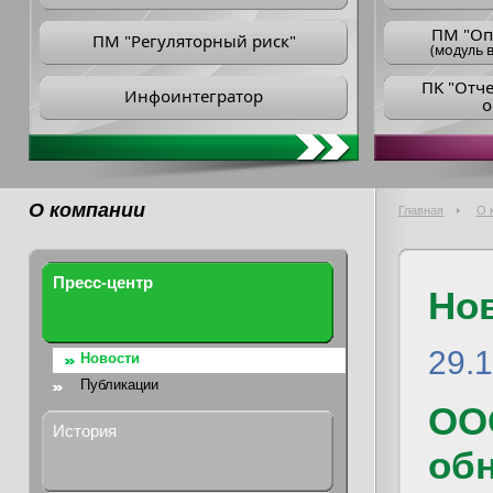
ПM "Оп
ПМ "Регуляторный риск"
(модуль в
ПK "Отч
Инфоинтегратор
о
О компании
Главная
О 
Пресс-центр
Но
29.1
Новости
Публикации
ОО
История
об