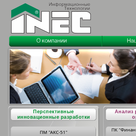
Перспективные
Анализ 
инновационные разработки
о
ПК "Финан
ПМ "АКС-51"