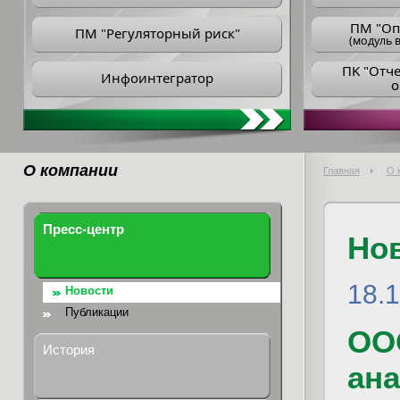
ПM "Оп
ПМ "Регуляторный риск"
(модуль в
ПK "Отч
Инфоинтегратор
о
О компании
Главная
О 
Пресс-центр
Но
18.
Новости
Публикации
ОО
История
ана