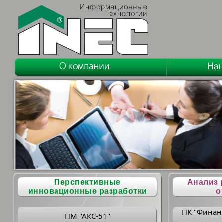
Перспективные
Анализ 
инновационные разработки
о
ПК "Финан
ПМ "АКС-51"