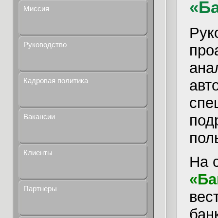
«Б
Миссия
Рук
Руководство
про
ана
Кадровая политика
авт
спе
под
Вакансии
пол
Клиенты
На 
«Ба
Партнеры
вес
бан