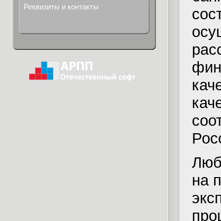
Реквизиты и контакты
сос
осу
рас
фин
кач
кач
соо
Рос
Люб
на 
экс
про