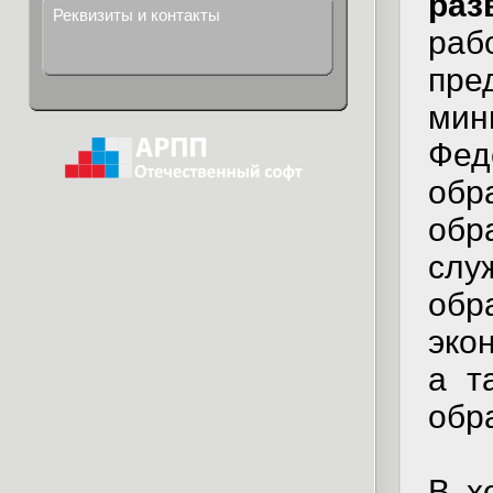
раз
Реквизиты и контакты
раб
пре
мин
Фе
об
обр
сл
обр
эко
а т
обр
В х