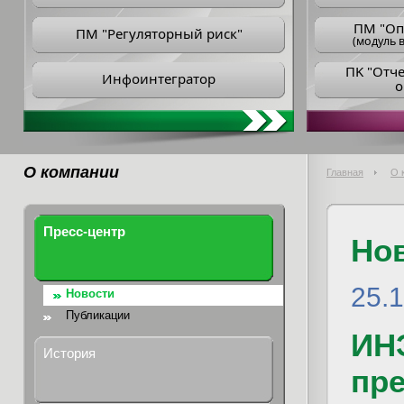
ПM "Оп
ПМ "Регуляторный риск"
(модуль в
ПK "Отч
Инфоинтегратор
о
О компании
Главная
О 
Пресс-центр
Но
25.
Новости
Публикации
ИН
История
пр