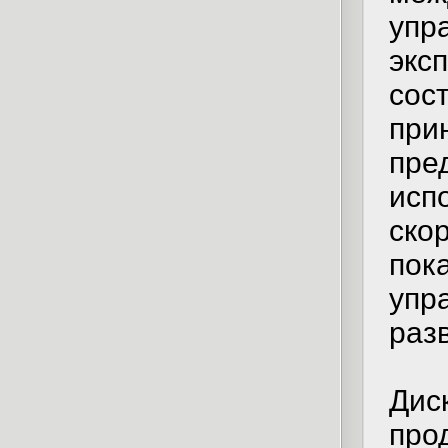
уп
экс
со
пр
пр
ис
ско
по
упр
раз
Ди
про