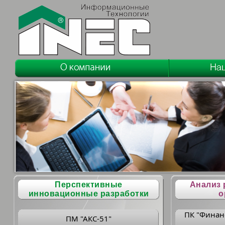
Перспективные
Анализ 
инновационные разработки
о
ПК "Финан
ПМ "АКС-51"