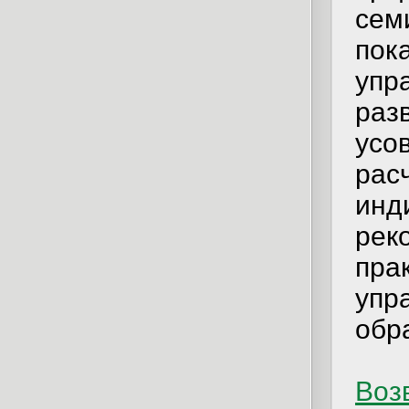
сем
по
упр
раз
усо
рас
ин
ре
пра
уп
обр
Возв