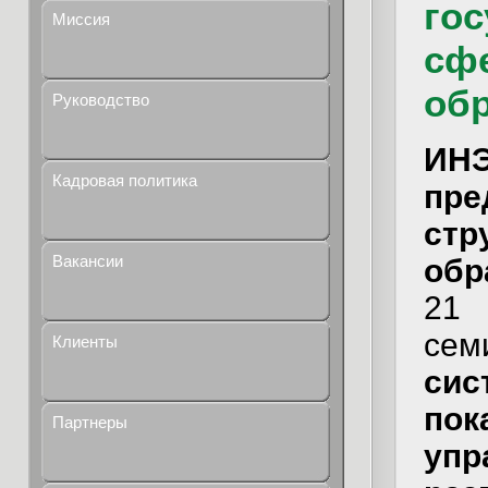
гос
Миссия
сф
об
Руководство
ИНЭ
Кадровая политика
пре
стр
Вакансии
обр
21
с
Клиенты
си
по
Партнеры
упр