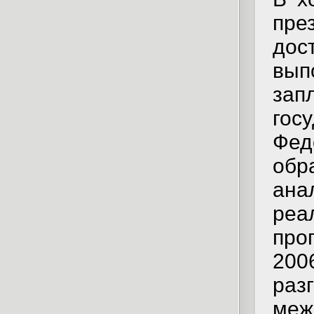
пр
до
вып
за
гос
Фе
об
ана
реа
про
200
раз
меж