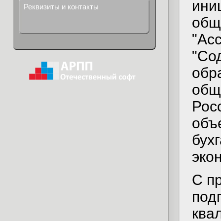
ини
Реквизиты и контакты
общ
"Ас
"Со
обр
общ
Рос
объ
бухг
эко
С п
под
ква