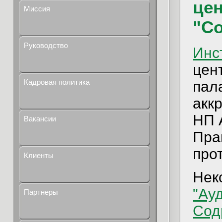
це
Миссия
"С
Руководство
Инс
цен
Кадровая политика
пал
акк
НП 
Вакансии
Пра
прот
Клиенты
Нек
"Ау
Партнеры
Сод