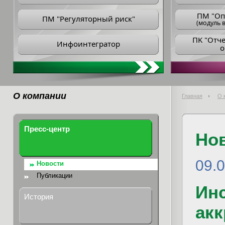
ПM "Оп
ПМ "Регуляторный риск"
(модуль в
ПK "Отч
Инфоинтегратор
о
О компании
Главная
О 
Пресс-центр
Но
09.
Новости
Публикации
Инс
История
ак