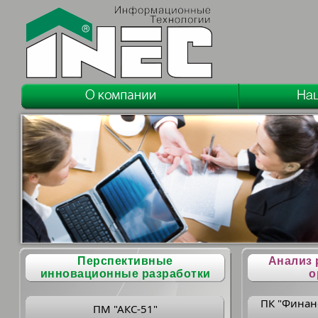
Перспективные
Анализ 
инновационные разработки
о
ПК "Финан
ПМ "АКС-51"