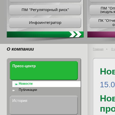
ПM "Оп
ПМ "Регуляторный риск"
(модуль в
ПK "Отч
Инфоинтегратор
о
О компании
Главная
О 
Пресс-центр
Но
15.
Новости
Публикации
Но
История
пр