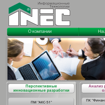
Перспективные
Анализ 
инновационные разработки
о
ПК "Финан
ПМ "АКС-51"