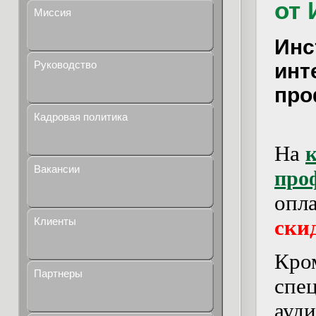
от 
Миссия
Инс
Руководство
инт
про
Кадровая политика
На
к
Вакансии
про
опл
Клиенты
ски
Кро
Партнеры
спе
ауд