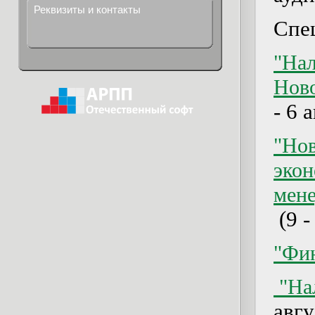
Реквизиты и контакты
Спе
"На
Ново
- 6 
"Нов
экон
мене
(9 -
"Фи
"Нал
авгу