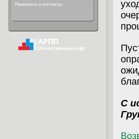
ухо
Реквизиты и контакты
оче
про
Пус
опр
ожи
бла
С и
Гру
Возв