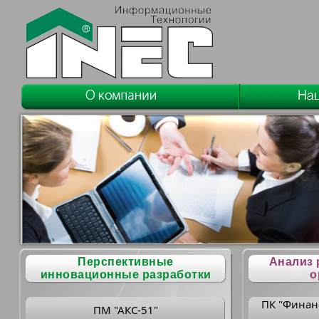
Перспективные
Анализ 
инновационные разработки
о
ПК "Финан
ПМ "АКС-51"