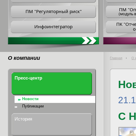
ПM "Оп
ПМ "Регуляторный риск"
(модуль в
ПK "Отч
Инфоинтегратор
о
О компании
Главная
О 
Пресс-центр
Но
21.
Новости
Публикации
С 
История