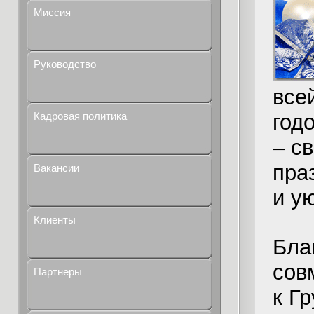
Миссия
Руководство
все
год
Кадровая политика
– с
пра
Вакансии
и у
Клиенты
Бла
сов
Партнеры
к Г