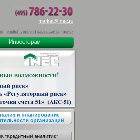
market@inec.ru
on
|
english version
|
карта сайта
|
поиск
нализ и планирование
ятельности организаций
ПК "Кредитный аналитик"