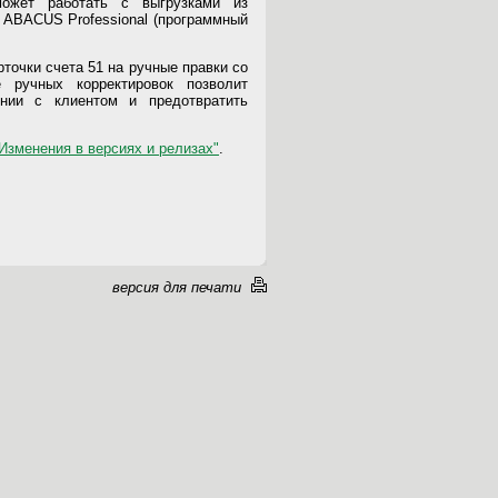
может работать с выгрузками из
 ABACUS Professional (программный
точки счета 51 на ручные правки со
е ручных корректировок позволит
нии с клиентом и предотвратить
Изменения в версиях и релизах"
.
версия для печати