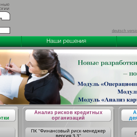
deutsch versi
Анализ рисков кредитных
А
отки
организаций
де
ПК "Финансовый риск-менеджер
версия 3.3"