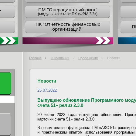
ПM "Операционный риск"
"
(модуль в составе ПК «ФРМ 3.3»)
ПK "Отчетность финансовых
П
организаций"
Главная
О компании
Пресс-центр
Новости
Новости
25.07.2022
Выпущено обновление Программного модул
счета 51» релиз 2.3.0
20 июля 2022 года выпущено обновление Прог
карточки счета 51» релиз 2.3.0.
В новом релизе функционал ПМ «АКС-51» расширен
и практическим опытом использования программы