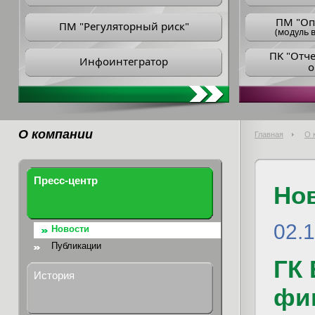
ПM "Оп
ПМ "Регуляторный риск"
(модуль в
ПK "Отч
Инфоинтегратор
о
О компании
Главная
О 
Пресс-центр
Но
02.
Новости
Публикации
ГК
История
фи