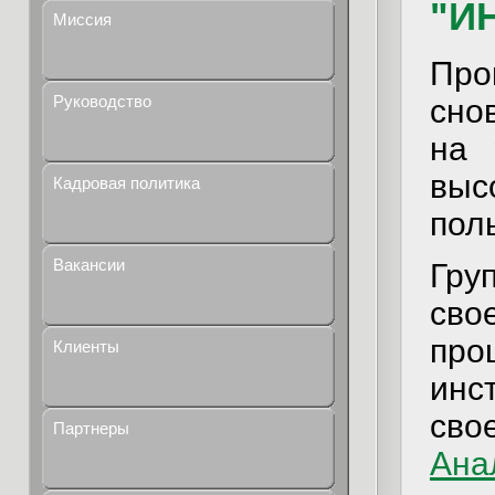
"И
Миссия
Про
Руководство
сно
на 
вы
Кадровая политика
пол
Вакансии
Гру
сво
про
Клиенты
инс
св
Партнеры
Ана