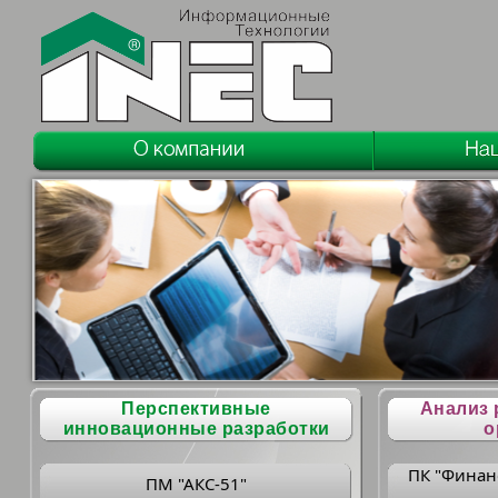
Перспективные
Анализ 
инновационные разработки
о
ПК "Финан
ПМ "АКС-51"