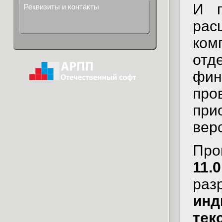
И п
Реквизиты и контакты
рас
ком
от
фин
п
при
вер
Про
11.0
ра
инд
тек