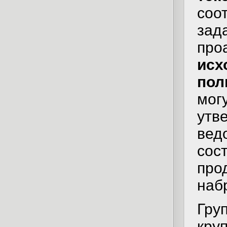
соо
зад
про
ис
пол
мо
ут
вед
сос
пр
наб
Гру
кру