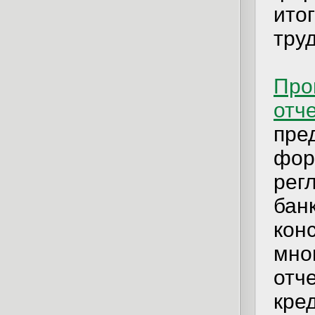
ито
тру
Про
отч
пре
фор
рег
банк
кон
мно
отч
кре