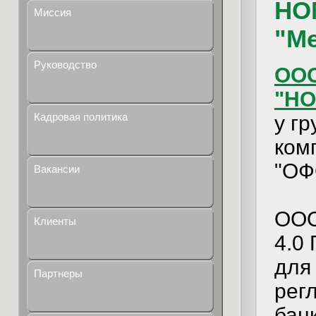
НО
Миссия
"Ме
Руководство
ООО
"НО
Кадровая политика
у г
ком
"ОФ
Вакансии
ООО
Клиенты
4.0
для
Партнеры
рег
бан