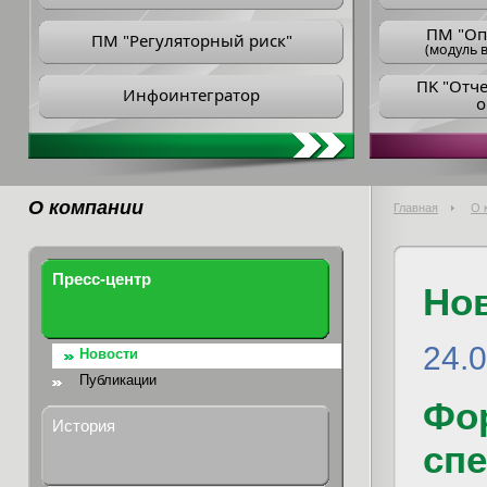
ПM "Оп
ПМ "Регуляторный риск"
(модуль в
ПK "Отч
Инфоинтегратор
о
О компании
Главная
О 
Пресс-центр
Но
24.
Новости
Публикации
Фо
История
сп