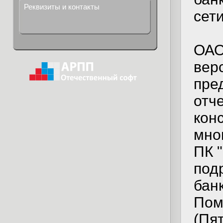
Реквизиты и контакты
сети
ОАО
вер
пре
отч
кон
мно
ПК 
под
бан
Пом
(Пя