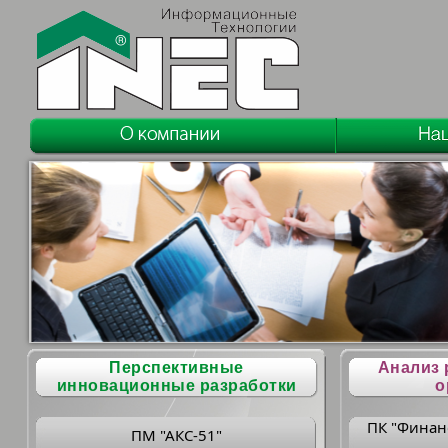
Перспективные
Анализ 
инновационные разработки
о
ПК "Финан
ПМ "АКС-51"