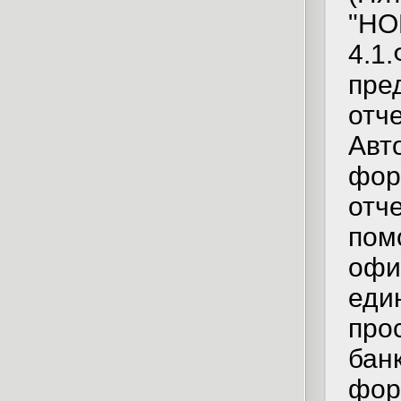
"НО
4.1
пре
отч
Авт
фор
отч
пом
офи
еди
про
бан
фор