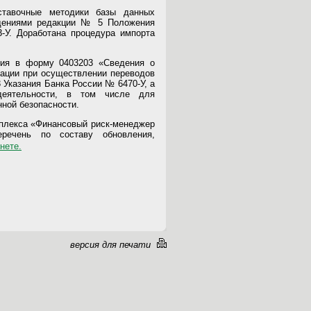
ставочные методики базы данных
едениями редакции № 5 Положения
У. Доработана процедура импорта
ния в форму 0403203 «Сведения о
ации при осуществлении переводов
 Указания Банка России № 6470-У, а
деятельности, в том числе для
нной безопасности.
мплекса «Финансовый риск-менеджер
еречень по составу обновления,
нете.
версия для печати