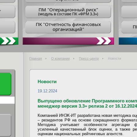
ПM "Операционный риск"
"
(модуль в составе ПК «ФРМ 3.3»)
ПK "Отчетность финансовых
П
организаций"
Главная
О компании
Пресс-центр
Новости
Новости
19.12.2024
Выпущено обновление Программного комп
менеджер версия 3.3» релиза 2 от 16.12.2024
Компанией ИНЭК-ИТ разработана новая методика оц
– резидентов РФ на основе сокращенного формата
Методика учитывает особенности агрегации ф
усиленный качественный блок оценки, а также р
оценкам национальных рейтинговых агентств.