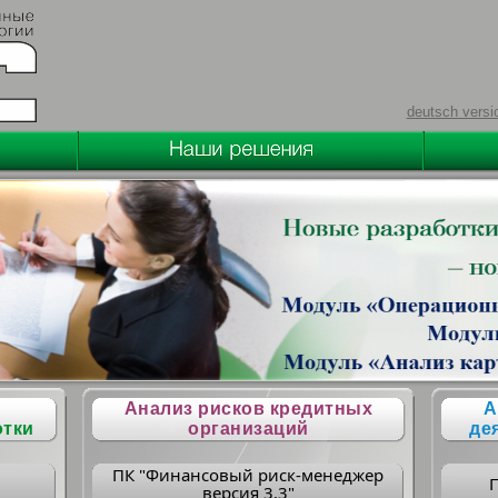
deutsch versi
Анализ рисков кредитных
А
отки
организаций
де
ПК "Финансовый риск-менеджер
версия 3.3"