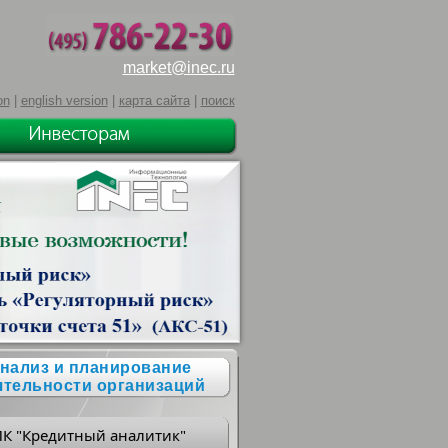
market@inec.ru
on
|
english version
|
карта сайта
|
поиск
нализ и планирование
ятельности организаций
ПК "Кредитный аналитик"