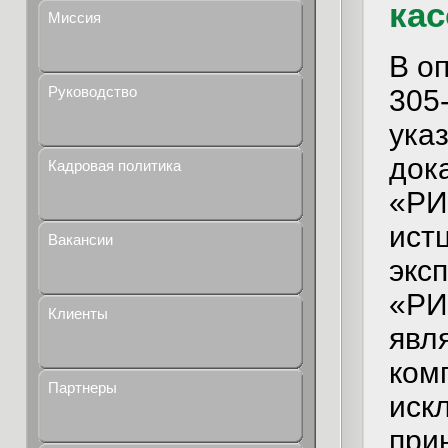
ка
Миссия
В о
Руководство
305
ука
док
Кадровая политика
«РИ
ист
Вакансии
экс
«РИ
Клиенты
явл
ком
Партнеры
иск
при