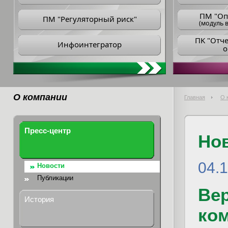
ПM "Оп
ПМ "Регуляторный риск"
(модуль в
ПK "Отч
Инфоинтегратор
о
О компании
Главная
О 
Пресс-центр
Но
04.1
Новости
Публикации
Ве
История
ко