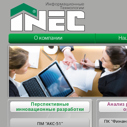
Перспективные
Анализ 
инновационные разработки
о
ПК "Финан
ПМ "АКС-51"