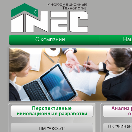
Перспективные
Анализ 
инновационные разработки
о
ПК "Финан
ПМ "АКС-51"