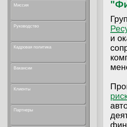
"Ф
Миссия
Гру
Руководство
Рес
и о
соп
Кадровая политика
ком
мен
Вакансии
Про
Клиенты
рис
авт
Партнеры
дея
фин