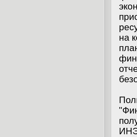
эко
при
рес
на 
пла
фин
отч
без
Пол
"Фи
пол
ИН