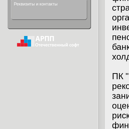
Реквизиты и контакты
стр
орг
инв
пен
бан
хол
ПК 
рек
зан
оце
рис
фин