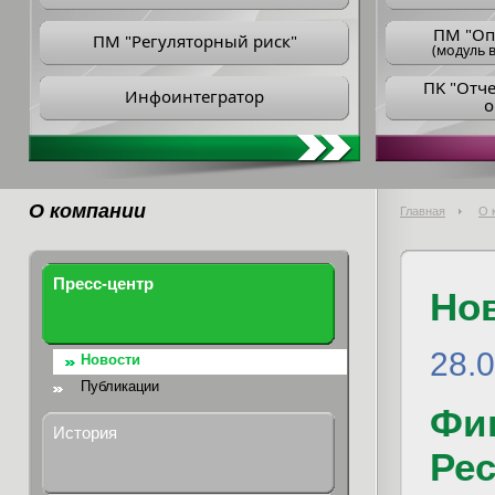
ПM "Оп
ПМ "Регуляторный риск"
(модуль в
ПK "Отч
Инфоинтегратор
о
О компании
Главная
О 
Пресс-центр
Но
28.
Новости
Публикации
Фи
История
Рес