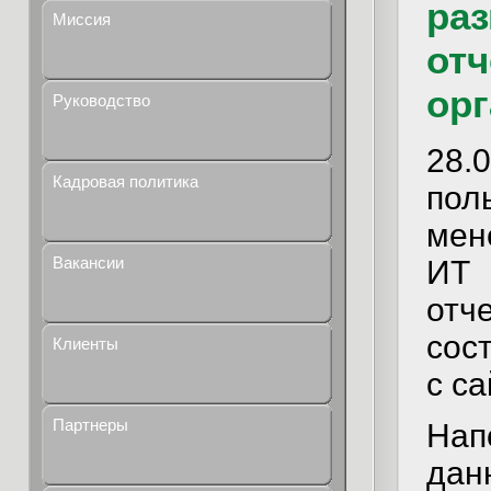
ра
Миссия
отч
орг
Руководство
28
Кадровая политика
пол
мен
Вакансии
ИТ
отч
сос
Клиенты
с са
Партнеры
Нап
да