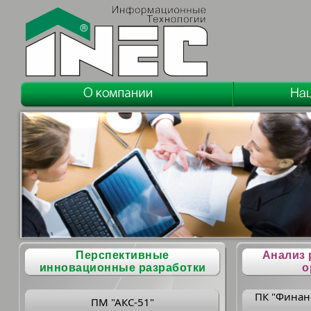
Перспективные
Анализ 
инновационные разработки
о
ПК "Финан
ПМ "АКС-51"