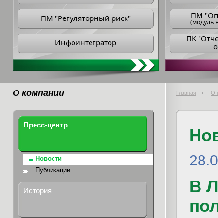
ПM "Оп
ПМ "Регуляторный риск"
(модуль в
ПK "Отч
Инфоинтегратор
о
О компании
Главная
О 
Пресс-центр
Но
28.
Новости
Публикации
В 
История
пол