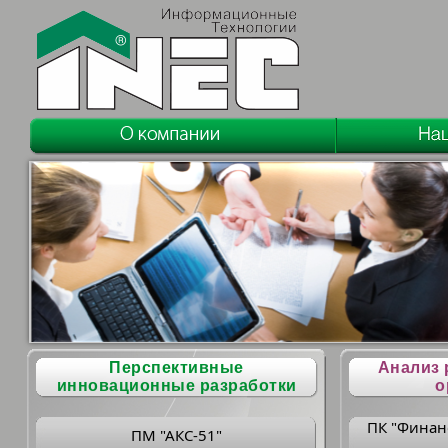
Перспективные
Анализ 
инновационные разработки
о
ПК "Финан
ПМ "АКС-51"