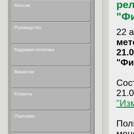
рел
Миссия
"Ф
Руководство
22 
мет
Кадровая политика
21.
"Фи
Вакансии
Сос
21.
Клиенты
"Из
Партнеры
Пол
мен