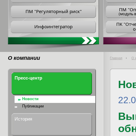
ПM "Оп
ПМ "Регуляторный риск"
(модуль в
ПK "Отч
Инфоинтегратор
о
О компании
Главная
О 
Пресс-центр
Но
22.
Новости
Публикации
Вы
История
обн