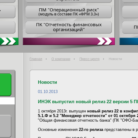
ПM "Операционный риск"
"
(модуль в составе ПК «ФРМ 3.3»)
ПK "Отчетность финансовых
П
организаций"
Главная
О компании
Пресс-центр
Новости
Новости
01.10.2013
ИНЭК выпустил новый релиз 22 версии 5 
1 октября 2013г. выпущен
новый релиз 22 в конфигу
5.1.Ф и 5.2 "Менеджер отчетности" от 01 октября 2
"Общая финансовая отчетность банка" (ПК "ОФО-Бан
Основные изменения
22-го релиза
представлены в 