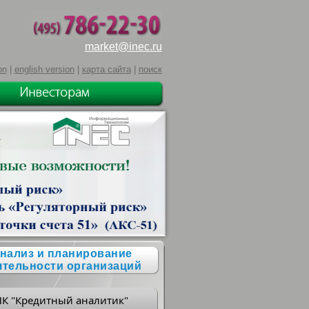
market@inec.ru
on
|
english version
|
карта сайта
|
поиск
нализ и планирование
ятельности организаций
ПК "Кредитный аналитик"