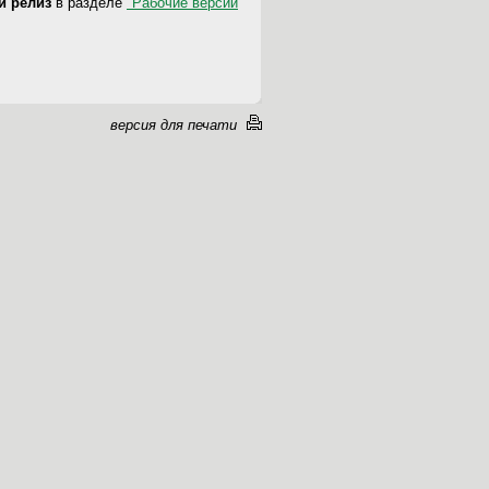
-й релиз
в разделе
"Рабочие версии
версия для печати