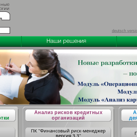
deutsch versi
Анализ рисков кредитных
А
отки
организаций
де
ПК "Финансовый риск-менеджер
версия 3.3"