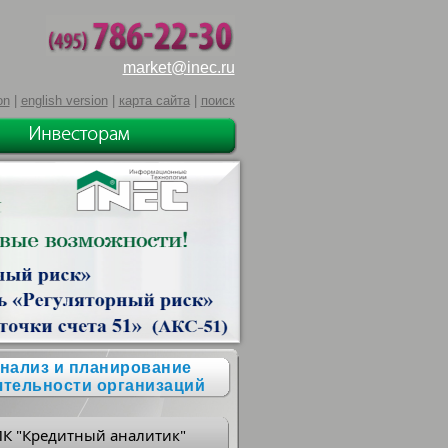
market@inec.ru
on
|
english version
|
карта сайта
|
поиск
нализ и планирование
ятельности организаций
ПК "Кредитный аналитик"