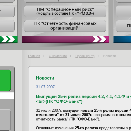
ПM "Операционный риск"
"
(модуль в составе ПК «ФРМ 3.3»)
ПK "Отчетность финансовых
П
организаций"
Главная
О компании
Пресс-центр
Новости
Новости
31.07.2007
Выпущен 25-й релиз версий 4.2, 4.1, 4.1.Ф 
<br>(ПК "ОФО-Банк")
31 июля 2007г. выпущен
новый 25-й релиз версий 4.
отчетности" от 31 июля 2007г.
программного компл
отчетность банка" (ПК "ОФО-Банк").
Основные изменения
25-го релиза
представлены в 