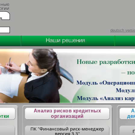
deutsch versi
Анализ рисков кредитных
А
отки
организаций
де
ПК "Финансовый риск-менеджер
версия 3.3"