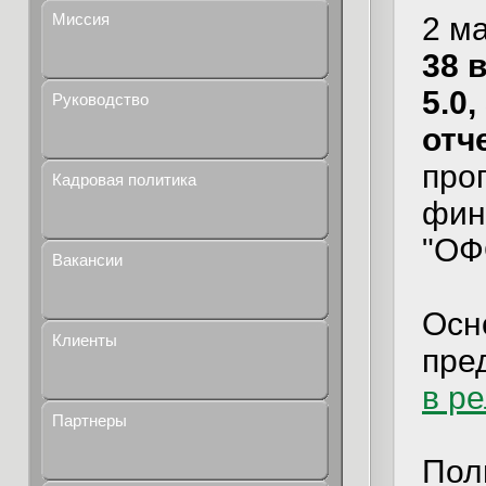
Миссия
2 м
38 
5.0,
Руководство
отч
про
Кадровая политика
фин
"ОФ
Вакансии
Осн
Клиенты
пре
в р
Партнеры
Пол