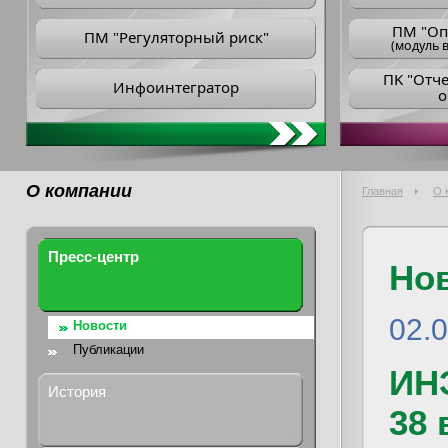
ПM "Оп
ПМ "Регуляторный риск"
(модуль в
ПK "Отч
Инфоинтегратор
о
О компании
Главная
О 
Пресс-центр
Но
02.
Новости
Публикации
ИН
История
38 