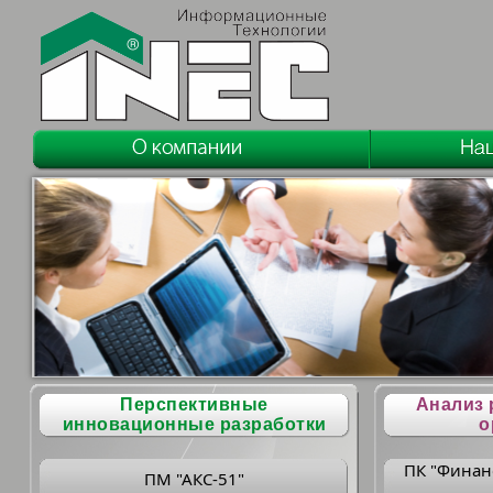
Перспективные
Анализ 
инновационные разработки
о
ПК "Финан
ПМ "АКС-51"