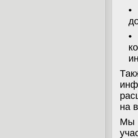
•
д
•
к
и
Та
ин
рас
на 
Мы 
уч