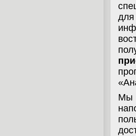
спе
для
ин
во
пол
пр
пр
«Ан
Мы 
на
по
дос