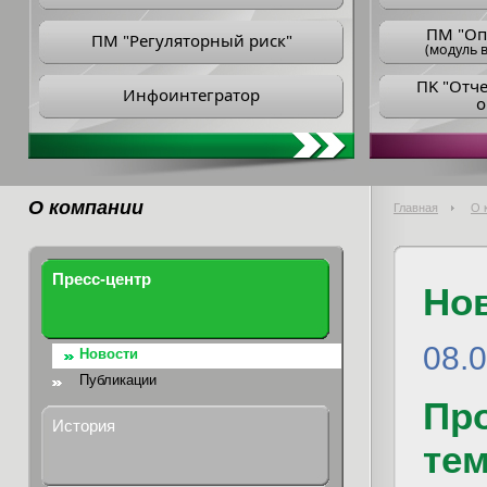
ПM "Оп
ПМ "Регуляторный риск"
(модуль в
ПK "Отч
Инфоинтегратор
о
О компании
Главная
О 
Пресс-центр
Но
08.
Новости
Публикации
Пр
История
те