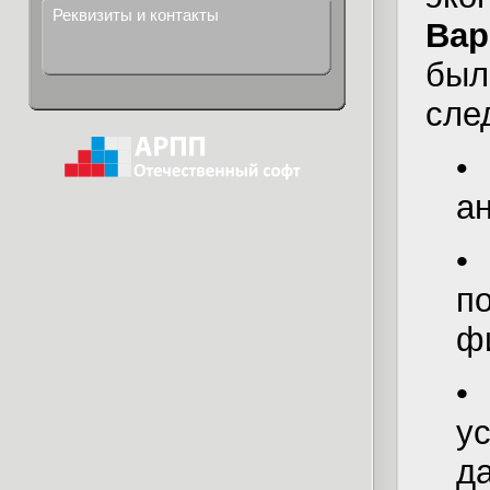
Реквизиты и контакты
Вар
бы
сле
а
•
п
ф
•
у
д