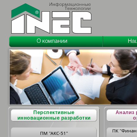
Перспективные
Анализ 
инновационные разработки
о
ПК "Финан
ПМ "АКС-51"