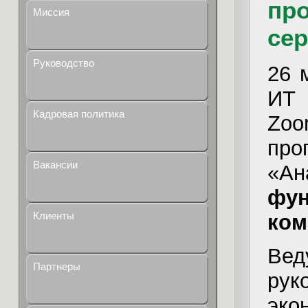
пр
Миссия
се
Руководство
26 
ИТ 
Кадровая политика
Zo
пр
Вакансии
«А
фу
Клиенты
ком
Ве
Партнеры
рук
эк