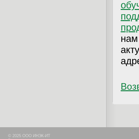
обу
по
про
на
ак
адр
Возв
© 2025 ООО ИНЭК-ИТ