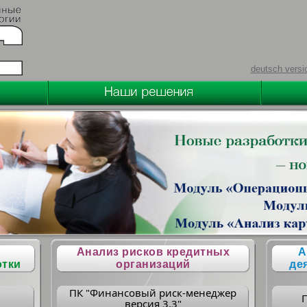
deutsch versi
Анализ рисков кредитных
А
отки
организаций
де
ПК "Финансовый риск-менеджер
версия 3.3"