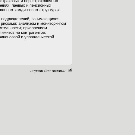
 страховых и перестраховочных
аниях; паевых и пенсионных
ованных холдинговых структурах.
я подразделений, занимающихся
 рисками; анализом и мониторингом
еятельности; присвоением
лимитов на контрагентов;
финансовой и управленческой
версия для печати