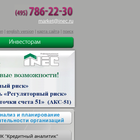
market@inec.ru
on
|
english version
|
карта сайта
|
поиск
нализ и планирование
ятельности организаций
ПК "Кредитный аналитик"