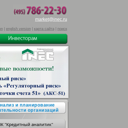
market@inec.ru
on
|
english version
|
карта сайта
|
поиск
нализ и планирование
ятельности организаций
ПК "Кредитный аналитик"