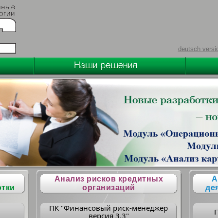
deutsch versi
Анализ рисков кредитных
А
отки
организаций
де
ПК "Финансовый риск-менеджер
версия 3.3"