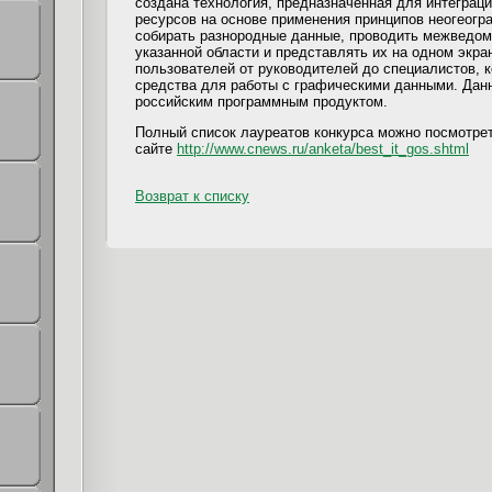
создана технология, предназначенная для
интеграц
ресурсов на основе применения принципов неогеогр
собирать разнородные данные, проводить межведом
указанной области и представлять их на одном экра
пользователей от руководителей до специалистов, 
средства для работы с графическими данными. Дан
российским программным продуктом.
Полный список лауреатов конкурса можно посмотрет
сайте
http://www.cnews.ru/anketa/best_it_gos.shtml
Возврат к списку