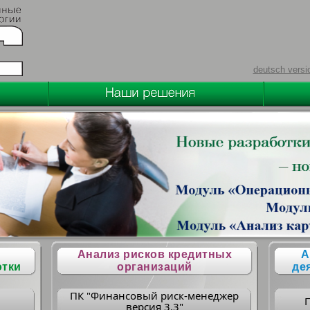
deutsch versi
Анализ рисков кредитных
А
отки
организаций
де
ПК "Финансовый риск-менеджер
версия 3.3"