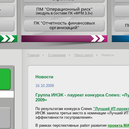
ПM "Операционный риск"
"
(модуль в составе ПК «ФРМ 3.3»)
ПK "Отчетность финансовых
П
организаций"
Главная
О компании
Пресс-центр
Новости
Новости
16.10.2009
Группа ИНЭК - лауреат конкурса Cnews: «Л
2009»
По результатам конкурса Cnews
"Лучший ИТ-проект
ИНЭК заняла третье место в номинации «Лучший ИТ
эффективности госуправления».
В рамках перспективных работ развития
проекта М