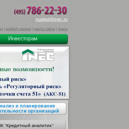
market@inec.ru
on
|
english version
|
карта сайта
|
поиск
нализ и планирование
ятельности организаций
ПК "Кредитный аналитик"