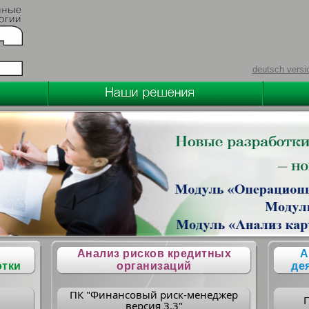
deutsch versi
Анализ рисков кредитных
А
отки
организаций
де
ПК "Финансовый риск-менеджер
версия 3.3"