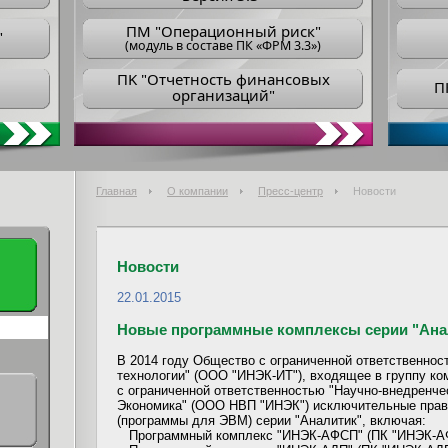
ПM "Операционный риск"
"
(модуль в составе ПК «ФРМ 3.3»)
ПK "Отчетность финансовых
П
организаций"
Главная
О компании
Пресс-центр
Новости
Новости
22.01.2015
Новые программные комплексы серии "Ана
В 2014 году Общество с ограниченной ответственно
технологии" (ООО "ИНЭК-ИТ"), входящее в группу к
с ограниченной ответственностью "Научно-внедренче
Экономика" (ООО НВП "ИНЭК") исключительные прав
(программы для ЭВМ) серии "Аналитик", включая:
Программный комплекс "ИНЭК-АФСП" (ПК "ИНЭК-А