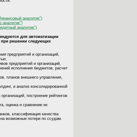
ности.
Финансовый аналитик")
с-аналитик")
едитный аналитик")
.
ендуются для автоматизации
в при решении следующих
ния предприятий и организаций,
тью,
ивов предприятий и организаций,
нений исполнения бюджетов, расчет
ов, планов внешнего управления,
лдинг, и анализ консолидированной
 организаций, построение рейтингов
а, оценка и сравнение их
анков, классификация качества
 на возможные потери по ссудам.