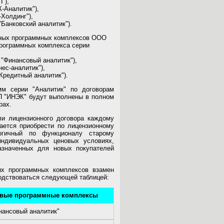
"),
-Аналитик"),
Холдинг"),
Банковский аналитик").
нных программных комплексов ООО
программных комплекса серии
"Финансовый аналитик"),
ес-аналитик"),
редитный аналитик").
мм серии "Аналитик" по договорам
 "ИНЭК" будут выполнены в полном
рах.
ли лицензионного договора каждому
ается приобрести по лицензионному
гичный по функционалу старому
ндивидуальных ценовых условиях,
азначенных для новых покупателей
ых программных комплексов взамен
водствоваться следующей таблицей:
вые программные комплексы
нансовый аналитик"