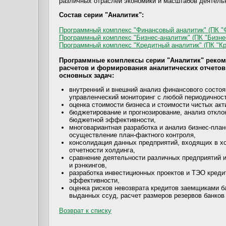
различных отраслей экономики и масштабов деятель
Состав серии "Аналитик":
Программный комплекс "Финансовый аналитик" (ПК "
Программный комплекс "Бизнес-аналитик" (ПК "Бизне
Программный комплекс "Кредитный аналитик" (ПК "Кр
Программные комплексы серии "Аналитик" реком
расчетов и формирования аналитических отчето
основных задач:
внутренний и внешний анализ финансового состоя
управленческий мониторинг с любой периодичнос
оценка стоимости бизнеса и стоимости чистых акт
бюджетирование и прогнозирование, анализ откло
бюджетной эффективности,
многовариантная разработка и анализ бизнес-план
осуществление план-фактного контроля,
консолидация данных предприятий, входящих в хо
отчетности холдинга,
сравнение деятельности различных предприятий и
и рэнкингов,
разработка инвестиционных проектов и ТЭО кредит
эффективности,
оценка рисков невозврата кредитов заемщиками б
выданных ссуд, расчет размеров резервов банков
Возврат к списку