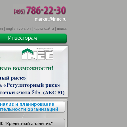
market@inec.ru
on
|
english version
|
карта сайта
|
поиск
нализ и планирование
ятельности организаций
ПК "Кредитный аналитик"