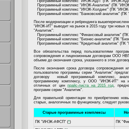
Программный комплекс "ИНЭК-АДП" (ПК "ИНЭК-АДП
Программный комплекс "ИНЭК-Аналитик" (ПК "ИНЭК
Программный комплекс "ИНЭК-Холдинг" (ПК "ИНЭК-
Программный комплекс "Банковский аналитик" (ПК "
После модернизации и ребрендинга вышеперечисле
"ИНЭК-ИТ" выводит на рынок в 2015 году три новых 
"Аналитик":
Программный комплекс "Финансовый аналитик" (ПК 
Программный комплекс "Бизнес-аналитик" (ПК "Бизн
Программный комплекс "Кредитный аналитик" (ПК "К
Все обязательства перед пользователями програ
сопровождения и лицензионным договорам ООО НВП
объеме до окончания срока, указанного в этих догово
После окончания срока договора сопровождения и
пользователю программы серии "Аналитик" предлаг
договору новый программный комплекс, анало
программному комплексу, у ООО "ИНЭК-ИТ" на и
отличных от цен
прайс-листа на 2015 год
, предн
программ серии "Аналитик".
Для правильной ориентации по приобретению нов
старых, аналогичных по функционалу, следует руко
Старые программные комплексы
Но
ПК "ИНЭК-АФСП" (
*
)
ПК "Фи