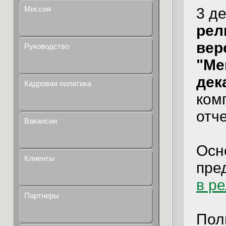
Миссия
3 д
рел
верс
Руководство
"Ме
дек
Кадровая политика
ком
отч
Вакансии
Осн
Клиенты
пре
в р
Партнеры
Пол