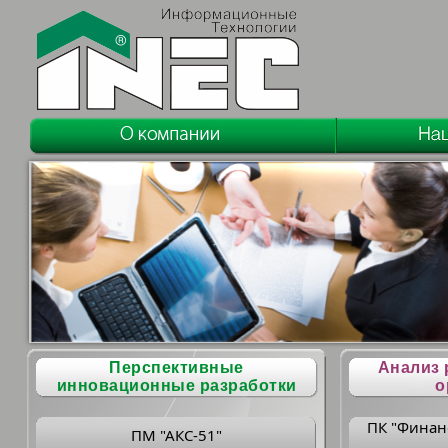
Перспективные
Анализ 
инновационные разработки
о
ПК "Финан
ПМ "АКС-51"