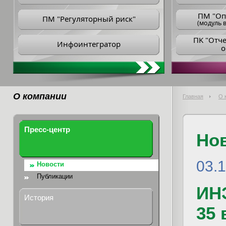
ПM "Оп
ПМ "Регуляторный риск"
(модуль в
ПK "Отч
Инфоинтегратор
о
О компании
Главная
О 
Пресс-центр
Но
03.
Новости
Публикации
ИН
История
35 