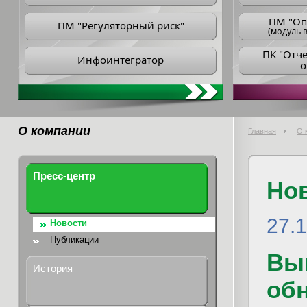
ПM "Оп
ПМ "Регуляторный риск"
(модуль в
ПK "Отч
Инфоинтегратор
о
О компании
Главная
О 
Пресс-центр
Но
27.
Новости
Публикации
Вы
История
обн