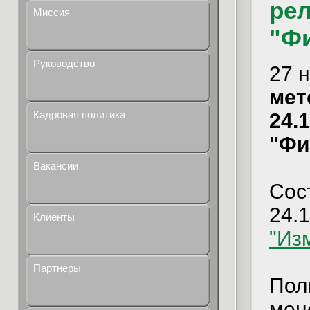
рел
Миссия
"Ф
Руководство
27 
мет
Кадровая политика
24.
"Фи
Вакансии
Сос
24.1
Клиенты
"Из
Партнеры
Пол
мен