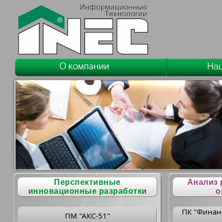
Перспективные
Анализ 
инновационные разработки
о
ПК "Финан
ПМ "АКС-51"