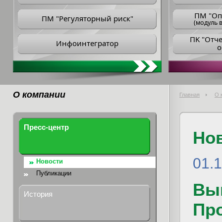
ПM "Оп
ПМ "Регуляторный риск"
(модуль в
ПK "Отч
Инфоинтегратор
о
О компании
Главная
О 
Пресс-центр
Но
01.
Новости
Публикации
Вы
История
Пр