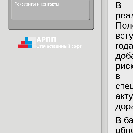
В м
Реквизиты и контакты
ре
Пол
вст
год
доб
рис
в 
сп
акт
дор
В б
обн