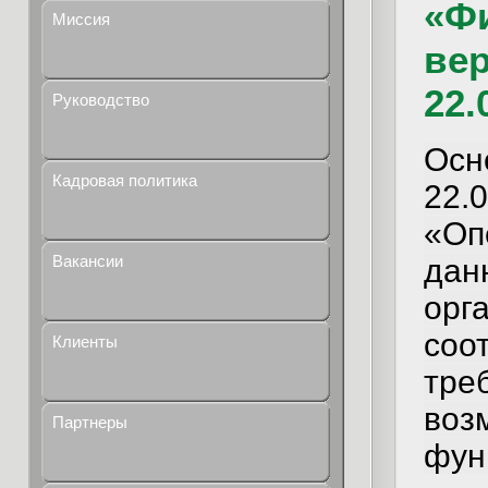
«Ф
Миссия
вер
22.
Руководство
Осн
Кадровая политика
22
«Оп
Вакансии
дан
орг
со
Клиенты
тре
во
Партнеры
фун