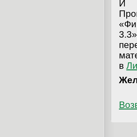
И м
Пр
«Фи
3.3
пер
мат
в
Ли
Жел
Возв