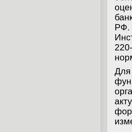
оце
бан
РФ
Инс
220
нор
Для
фу
орг
акт
фо
изм