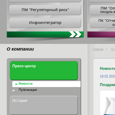
ПM "Оп
ПМ "Регуляторный риск"
(модуль в
ПK "Отч
Инфоинтегратор
о
О компании
Главная
О 
Пресс-центр
Новост
19.02.201
Новости
Поздрав
Публикации
История