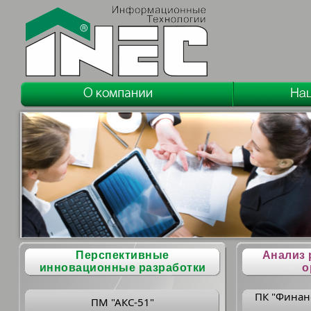
Перспективные
Анализ 
инновационные разработки
о
ПК "Финан
ПМ "АКС-51"