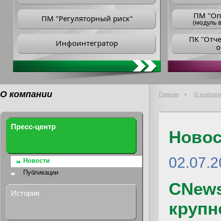
ПM "Оп
ПМ "Регуляторный риск"
(модуль в
ПK "Отч
Инфоинтегратор
о
О компании
Главная
О компани
Пресс-центр
Новос
02.07.
Новости
Публикации
CNews
История
крупн