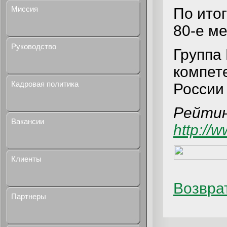
Миссия
По ито
80-е ме
Руководство
Группа
компет
Кадровая политика
России
Рейтин
Вакансии
http://
Клиенты
Возврат
Партнеры