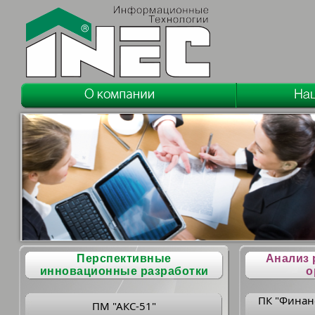
Перспективные
Анализ 
инновационные разработки
о
ПК "Финан
ПМ "АКС-51"