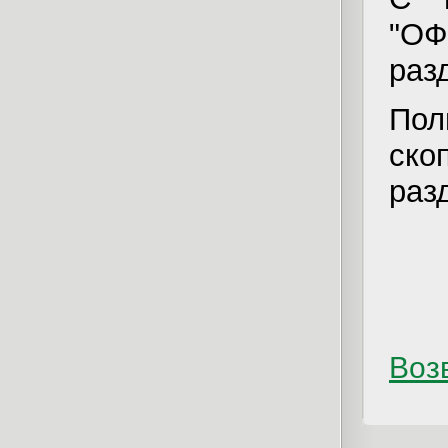
"ОФ
раз
Пол
ск
раз
Возв