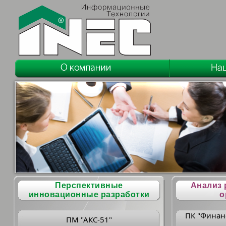
Перспективные
Анализ 
инновационные разработки
о
ПК "Финан
ПМ "АКС-51"