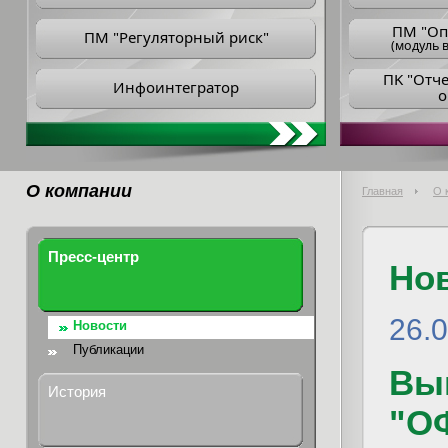
ПM "Оп
ПМ "Регуляторный риск"
(модуль в
ПK "Отч
Инфоинтегратор
о
О компании
Главная
О 
Пресс-центр
Но
26.
Новости
Публикации
Вы
История
"ОФ