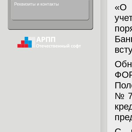
Реквизиты и контакты
«О 
уче
пор
Бан
вст
Об
ФО
Пол
№ 7
кре
пре
С 