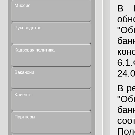
Миссия
В
обн
"Об
Руководство
ба
кон
Кадровая политика
6.1
24.0
Вакансии
В р
Клиенты
"Об
ба
Партнеры
соо
Пол