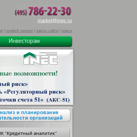
market@inec.ru
on
|
english version
|
карта сайта
|
поиск
нализ и планирование
ятельности организаций
ПК "Кредитный аналитик"