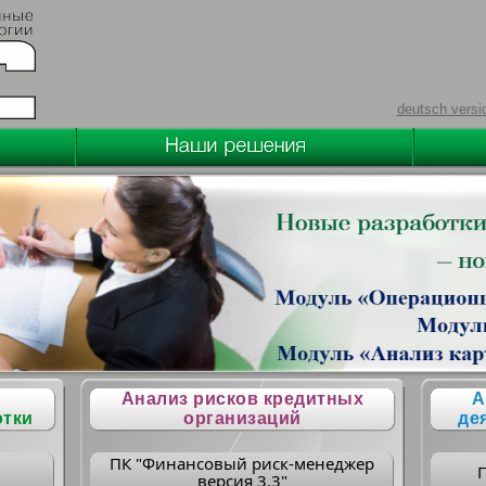
deutsch versi
Анализ рисков кредитных
А
отки
организаций
де
ПК "Финансовый риск-менеджер
версия 3.3"