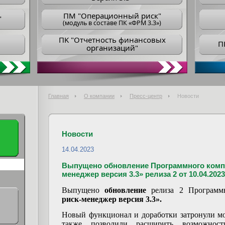
ПM "Операционный риск"
"
(модуль в составе ПК «ФРМ 3.3»)
ПK "Отчетность финансовых
П
организаций"
Главная
О компании
Пресс-центр
Новости
Новости
14.04.2023
Выпущено обновление Программного комп
менеджер версия 3.3» релиза 2 от 10.04.2023
Выпущено
обновление
релиза 2 Программ
риск-менеджер версия 3.3».
Новый функционал и доработки затронули м
также позволили расширить возможнос