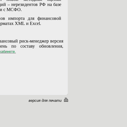
ий – нерезидентов РФ на базе
ии с МСФО.
нов импорта для финансовой
орматах
XML
и
Excel
.
нансовый риск-менеджер версия
чень по составу обновления,
кабинете.
версия для печати