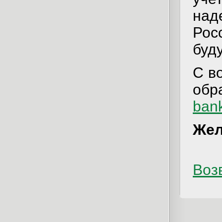
над
Рос
буд
С в
обр
ban
Жел
Возв