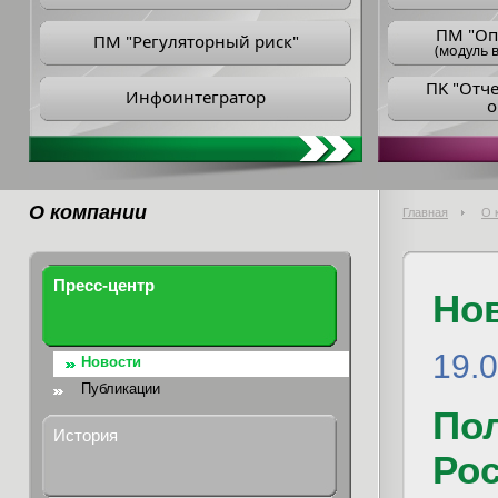
ПM "Оп
ПМ "Регуляторный риск"
(модуль в
ПK "Отч
Инфоинтегратор
о
О компании
Главная
О 
Пресс-центр
Но
19.
Новости
Публикации
По
История
Рос