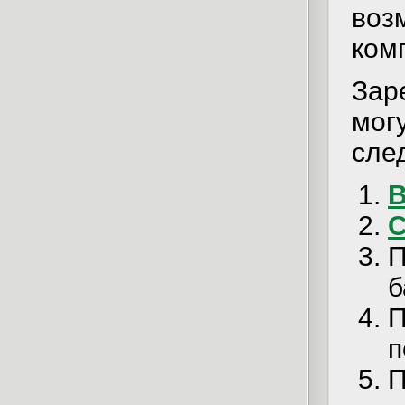
воз
ком
Зар
мог
сле
В
С
П
б
П
п
П