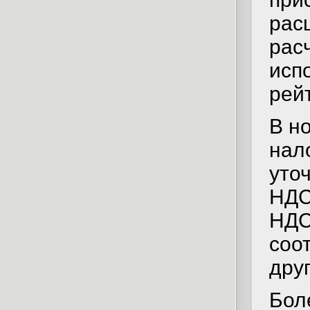
рас
рас
исп
рей
В н
нал
уто
НДС
НДС
соо
друг
Бол