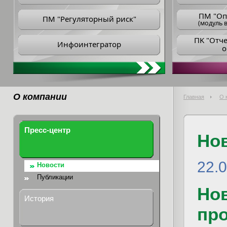
ПM "Оп
ПМ "Регуляторный риск"
(модуль в
ПK "Отч
Инфоинтегратор
о
О компании
Главная
О 
Пресс-центр
Но
22.
Новости
Публикации
Нов
История
пр