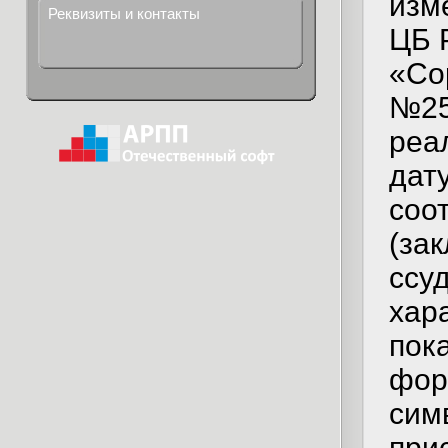
изм
Реквизиты и контакты
ЦБ 
«Со
№25
реа
дат
соо
(за
ссу
хар
пок
фор
сим
при