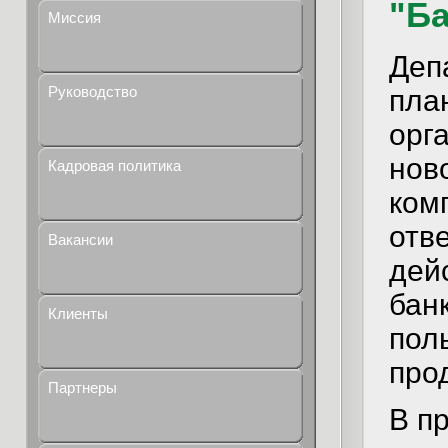
"Б
Миссия
Деп
Руководство
пла
орг
нов
Кадровая политика
ком
отв
Вакансии
дей
бан
Клиенты
пол
про
Партнеры
В п