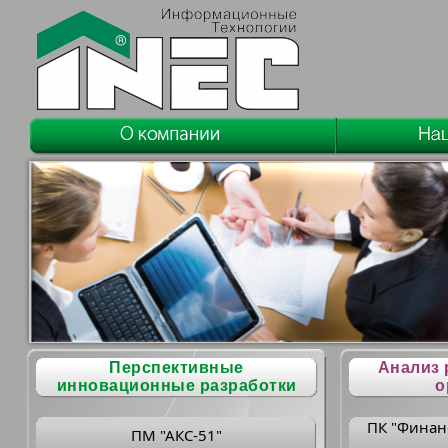
Перспективные
Анализ 
инновационные разработки
о
ПК "Финан
ПМ "АКС-51"