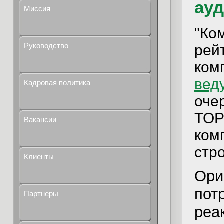
ау
Миссия
"Ко
Руководство
рей
ком
вед
Кадровая политика
оче
TOP
Вакансии
ком
стро
Клиенты
Ори
пот
Партнеры
реа