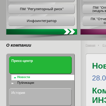
ПM "Оп
ПМ "Регуляторный риск"
(модуль в
ПK "Отч
Инфоинтегратор
о
О компании
Главная
О 
Пресс-центр
Но
28.
Новости
Публикации
Ком
История
ИНЭ