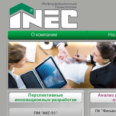
Перспективные
Анализ 
инновационные разработки
о
ПК "Финан
ПМ "АКС-51"