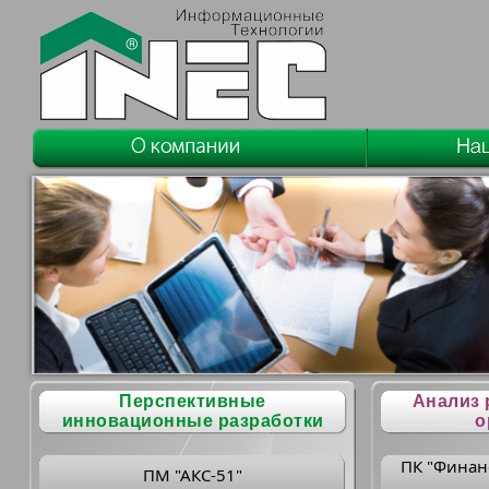
Перспективные
Анализ 
инновационные разработки
о
ПК "Финан
ПМ "АКС-51"