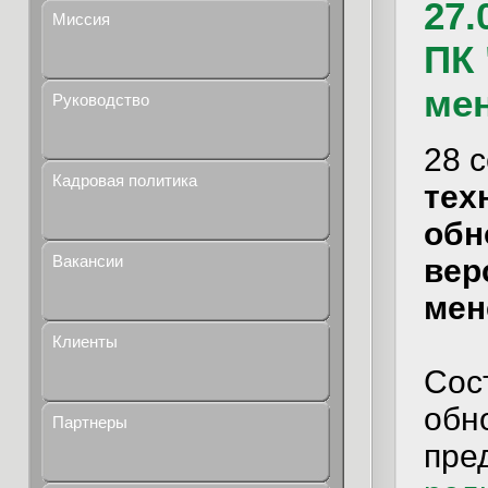
27.
Миссия
ПК
ме
Руководство
28 
Кадровая политика
тех
обн
Вакансии
вер
мен
Клиенты
Сос
обно
Партнеры
пре