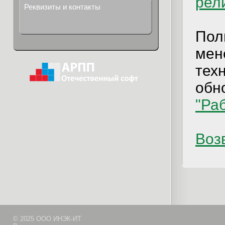
рел
Реквизиты и контакты
Пол
мен
тех
обно
"Ра
Возв
© 2025 ООО ИНЭК-ИТ