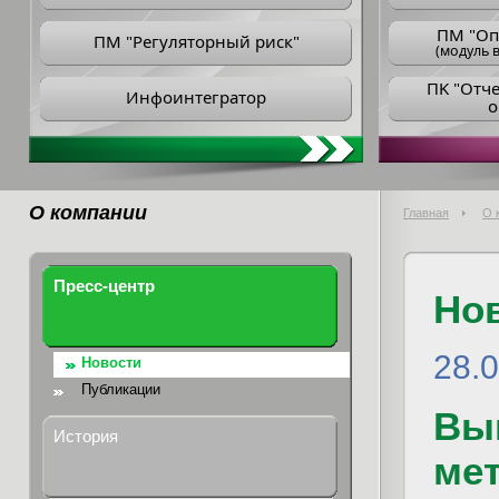
ПM "Оп
ПМ "Регуляторный риск"
(модуль в
ПK "Отч
Инфоинтегратор
о
О компании
Главная
О 
Пресс-центр
Но
28.
Новости
Публикации
Вы
История
мет