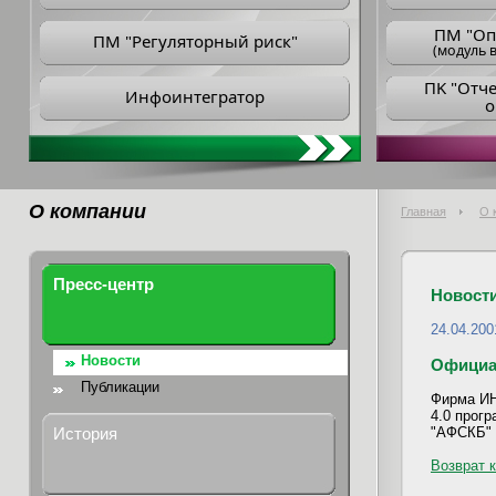
ПM "Оп
ПМ "Регуляторный риск"
(модуль в
ПK "Отч
Инфоинтегратор
о
О компании
Главная
О 
Пресс-центр
Новост
24.04.200
Новости
Официал
Публикации
Фирма ИН
4.0 прог
"АФСКБ" v
История
Возврат к