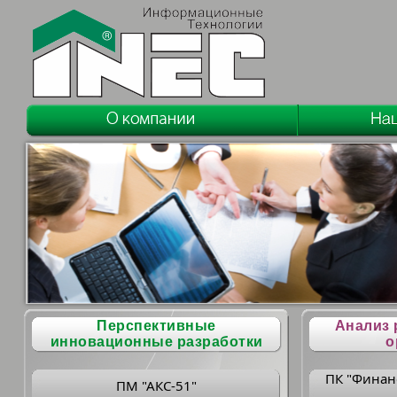
Перспективные
Анализ 
инновационные разработки
о
ПК "Финан
ПМ "АКС-51"